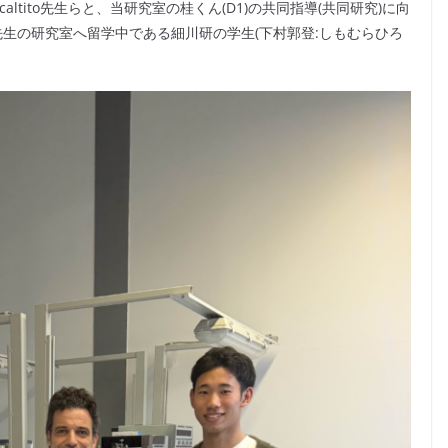
 Scaltito先生らと、当研究室の桂くん(D1)の共同指導(共同研究)に向
chia先生の研究室へ留学中である細川研の学生(下村郭登:しもむらひろ