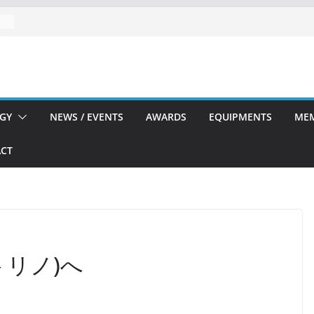
張
し
親
GY
NEWS / EVENTS
AWARDS
EQUIPMENTS
ME
CT
トリノ)へ