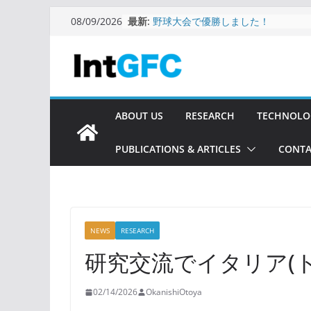
コ
最新:
野球大会で優勝しました！
08/09/2026
ン
宇宙航空研究開発機構（JAXA）に出
しました
テ
産業技術総合研究所（AIST）へ出張
ン
ました
加藤科学振興会研究奨励金受給者懇
ツ
会に参加しました
へ
ABOUT US
RESEARCH
TECHNOLO
HTCMC-12&GFMAT-3
ス
PUBLICATIONS & ARTICLES
CONTA
キ
ッ
プ
NEWS
RESEARCH
研究交流でイタリア(
02/14/2026
OkanishiOtoya