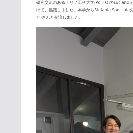
研究交流のあるトリノ工科大学(PoliTO)のLuciano
けて、協議しました。本学からStefania Spec
と)さんと交流しました。